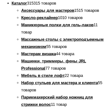
Каталог
315
315 товаров
Аксессуары для мастеров
15
15 товаров
Кресло-реклайнер
10
10 товаров
Маникюрные полки для гель-лаков
1
1
товар
Массажные столы с электроподъемным
механизмом
5
5 товаров
Мастерам визажа
4
4 товара
Машинки, триммеры, фены JRL
Professional
7
7 товаров
Мебель в стиле лофт
2
2 товара
Набор стульев для мастера и клиента
5
5
товаров
Парикмахерский набор ножниц для
стрижки волос
1
1 товар