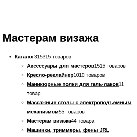
Мастерам визажа
Каталог
315
315 товаров
Аксессуары для мастеров
15
15 товаров
Кресло-реклайнер
10
10 товаров
Маникюрные полки для гель-лаков
1
1
товар
Массажные столы с электроподъемным
механизмом
5
5 товаров
Мастерам визажа
4
4 товара
Машинки, триммеры, фены JRL