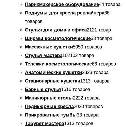
Парикмахерское оборудование
4
4 товара
Подиумы для кресла реклайнера
6
6
товаров
Стулья для дома и офиса
21
21 товар
Ширмы косметологические
3
3 товара
Массажные кушетки
50
50 товаров
Стулья мастера
102
102 товара
Тележки косметологические
6
6 товаров
Анатомические кушетки
23
23 товара
Стационарные кушетки
13
13 товаров
Барные стулья
16
16 товаров
Маникюрные столы
22
22 товара
Педикюрные кресла
20
20 товаров
Прикроватные тумбы
3
3 товара
Табурет мастера
13
13 товаров