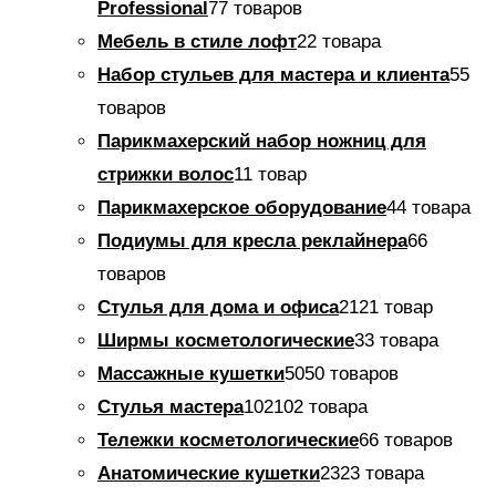
Professional
7
7 товаров
Мебель в стиле лофт
2
2 товара
Набор стульев для мастера и клиента
5
5
товаров
Парикмахерский набор ножниц для
стрижки волос
1
1 товар
Парикмахерское оборудование
4
4 товара
Подиумы для кресла реклайнера
6
6
товаров
Стулья для дома и офиса
21
21 товар
Ширмы косметологические
3
3 товара
Массажные кушетки
50
50 товаров
Стулья мастера
102
102 товара
Тележки косметологические
6
6 товаров
Анатомические кушетки
23
23 товара