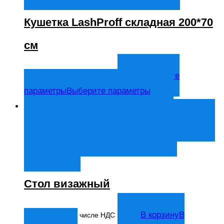
Кушетка LashProff складная 200*70
см
10 800
₽
Выберите
В том числе НДС
параметры
Выберите параметры
Быстрый просмотр
В корзину
В
корзину
Добавить в список
желаний
Стол визажный
13 206
₽
В корзину
В
В том числе НДС