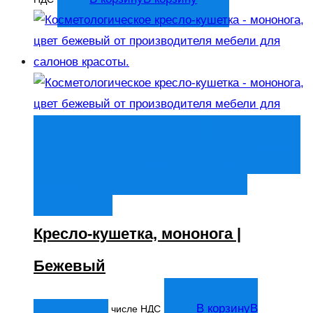
Быстрый просмотр
В корзину
В
корзину
Добавить в список
желаний
Кресло-кушетка, мононога |
Бежевый
14 044
₽
В корзину
В
В том числе НДС