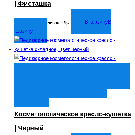
| Фисташка
14 044
₽
В корзину
В
В том числе НДС
корзину
Быстрый просмотр
В корзину
В
корзину
Добавить в список
желаний
Косметологическое кресло-кушетка
| Черный