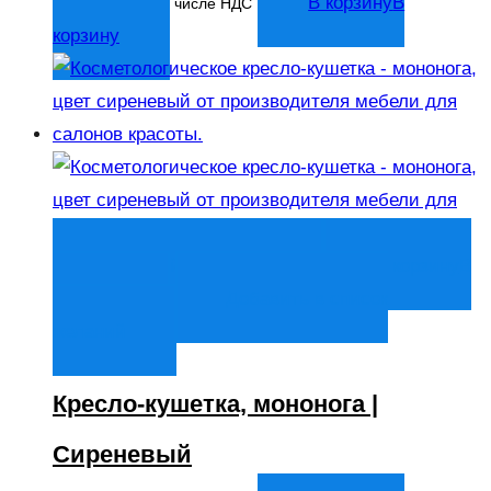
14 044
₽
В корзину
В
В том числе НДС
корзину
Быстрый просмотр
В корзину
В
корзину
Добавить в список
желаний
Кресло-кушетка, мононога |
Сиреневый