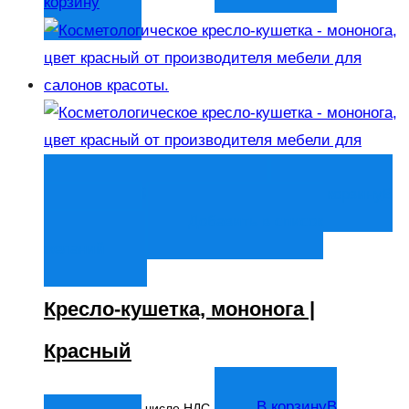
корзину
Быстрый просмотр
В корзину
В
корзину
Добавить в список
желаний
Кресло-кушетка, мононога |
Красный
14 044
₽
В корзину
В
В том числе НДС