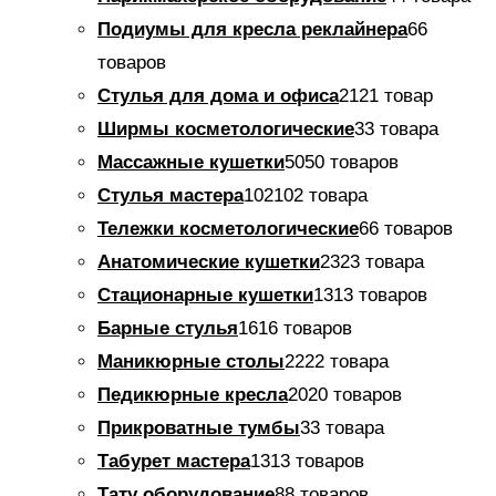
Подиумы для кресла реклайнера
6
6
товаров
Стулья для дома и офиса
21
21 товар
Ширмы косметологические
3
3 товара
Массажные кушетки
50
50 товаров
Стулья мастера
102
102 товара
Тележки косметологические
6
6 товаров
Анатомические кушетки
23
23 товара
Стационарные кушетки
13
13 товаров
Барные стулья
16
16 товаров
Маникюрные столы
22
22 товара
Педикюрные кресла
20
20 товаров
Прикроватные тумбы
3
3 товара
Табурет мастера
13
13 товаров
Тату оборудование
8
8 товаров