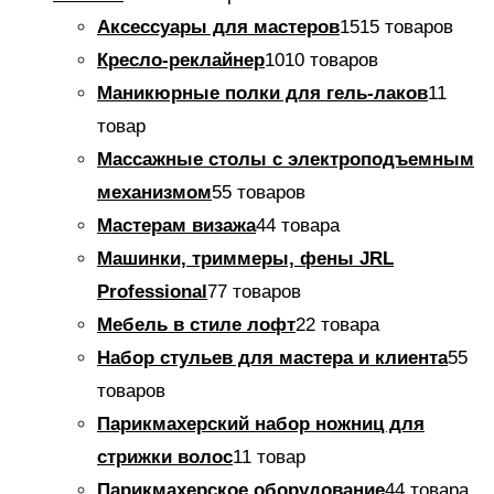
Аксессуары для мастеров
15
15 товаров
Кресло-реклайнер
10
10 товаров
Маникюрные полки для гель-лаков
1
1
товар
Массажные столы с электроподъемным
механизмом
5
5 товаров
Мастерам визажа
4
4 товара
Машинки, триммеры, фены JRL
Professional
7
7 товаров
Мебель в стиле лофт
2
2 товара
Набор стульев для мастера и клиента
5
5
товаров
Парикмахерский набор ножниц для
стрижки волос
1
1 товар
Парикмахерское оборудование
4
4 товара