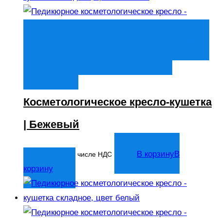
Быстрый просмотр
В корзину
В
корзину
Добавить в список
желаний
Косметологическое кресло-кушетка
| Бежевый
14 044
₽
В корзину
В
В том числе НДС
корзину