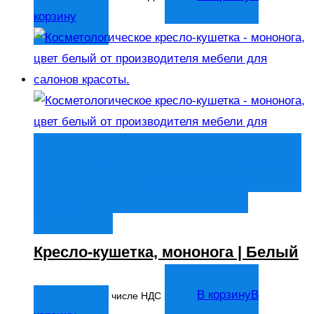
корзину
Быстрый просмотр
В корзину
В
корзину
Добавить в список
желаний
Кресло-кушетка, мононога | Белый
14 044
₽
В корзину
В
В том числе НДС