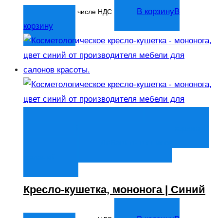
14 044
₽
В корзину
В
В том числе НДС
корзину
Быстрый просмотр
В корзину
В
корзину
Добавить в список
желаний
Кресло-кушетка, мононога | Синий