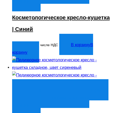
желаний
Косметологическое кресло-кушетка
| Синий
14 044
₽
В корзину
В
В том числе НДС
корзину
Быстрый просмотр
В корзину
В
корзину
Добавить в список
желаний