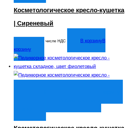
Косметологическое кресло-кушетка
| Сиреневый
14 044
₽
В корзину
В
В том числе НДС
корзину
Быстрый просмотр
В корзину
В
корзину
Добавить в список
желаний