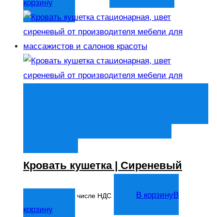
корзину
Быстрый просмотр
В корзину
В
корзину
Добавить в список
желаний
Кровать кушетка | Сиреневый
20 263
₽
В корзину
В
В том числе НДС
корзину