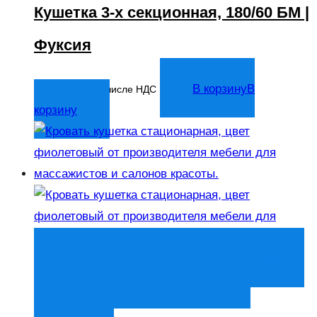
Кушетка 3-х секционная, 180/60 БМ |
Фуксия
6 981
₽
В корзину
В
В том числе НДС
корзину
Быстрый просмотр
В корзину
В
корзину
Добавить в список
желаний