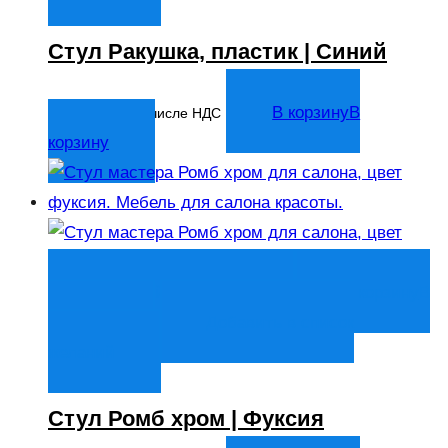
Стул Ракушка, пластик | Синий
5 247
₽
В корзину
В
В том числе НДС
корзину
Быстрый просмотр
В корзину
В
корзину
Добавить в список
желаний
Стул Ромб хром | Фуксия