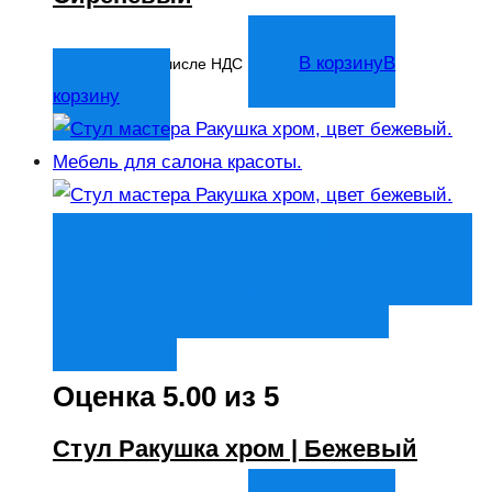
5 247
₽
В корзину
В
В том числе НДС
корзину
Быстрый просмотр
В корзину
В
корзину
Добавить в список
желаний
Оценка
5.00
из 5
Стул Ракушка хром | Бежевый