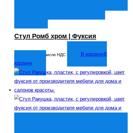
корзину
Добавить в список
желаний
Стул Ромб хром | Фуксия
6 515
₽
В корзину
В
В том числе НДС
корзину
Быстрый просмотр
В корзину
В