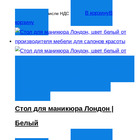
3 397
₽
В корзину
В
В том числе НДС
корзину
Быстрый просмотр
В корзину
В
корзину
Добавить в список
желаний
Стол для маникюра Лондон |
Белый