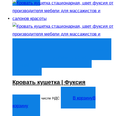
Быстрый просмотр
В корзину
В
корзину
Добавить в список
желаний
Кровать кушетка | Фуксия
20 263
₽
В корзину
В
В том числе НДС
корзину