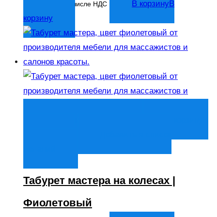
4 217
₽
В корзину
В
В том числе НДС
корзину
Быстрый просмотр
В корзину
В
корзину
Добавить в список
желаний
Табурет мастера на колесах |
Фиолетовый