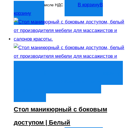
4 627
₽
В корзину
В
В том числе НДС
корзину
Быстрый просмотр
В корзину
В
корзину
Добавить в список
желаний
Стол маникюрный с боковым
доступом | Белый