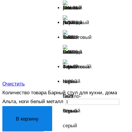
розовый
Светло-
Мятный
розовый
№17
Темно-
№18
№21
зеленый
Светло-
Лаванда
№22
бирюзовый
Фиолетовый
№23
Очистить
Количество товара Барный стул для кухни, дома
Светло-
№25
№27
Альта, ноги белый металл
серый
Темно-
Чёрный
В корзину
серый