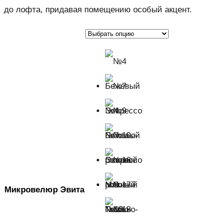
до лофта, придавая помещению особый акцент.
№4
Бежевый
№7
Эспрессо
№9
Микровелюр Эвита
Пыльно-
№10
№16