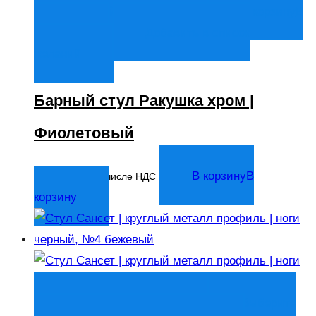
Быстрый просмотр
В корзину
В
корзину
Добавить в список
желаний
Барный стул Ракушка хром |
Фиолетовый
7 333
₽
В корзину
В
В том числе НДС
корзину
Быстрый просмотр
Выберите