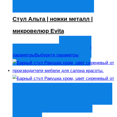
Добавить в список желаний
Стул Альта | ножки металл |
микровелюр Evita
3 750
₽
Выберите
В том числе НДС
параметры
Выберите параметры
Быстрый просмотр
В корзину
В
корзину
Добавить в список
желаний