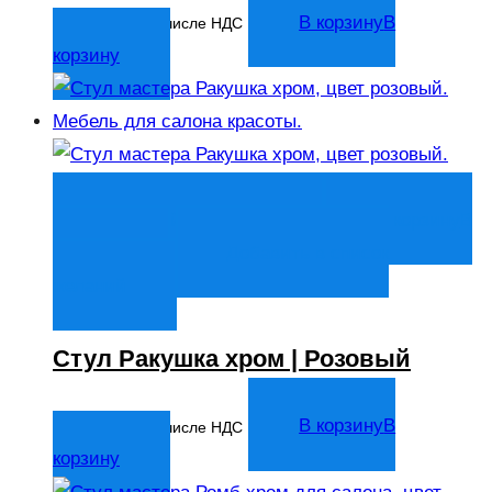
5 247
₽
В корзину
В
В том числе НДС
корзину
Быстрый просмотр
В корзину
В
корзину
Добавить в список
желаний
Стул Ракушка хром | Розовый
6 136
₽
В корзину
В
В том числе НДС
корзину