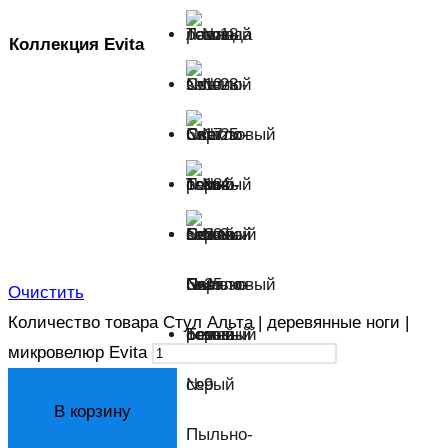
Лаванда
Коллекция Evita
№10
Светло-
№17
розовый
Темно-
№18
зеленый
Светло-
№23
бирюзовый
Светло-
№25
№4
Очистить
Количество товара Стул Альта | деревянные ноги |
серый
Темно-
Бежевый
микровелюр Evita
серый
№9
В корзину
Пыльно-