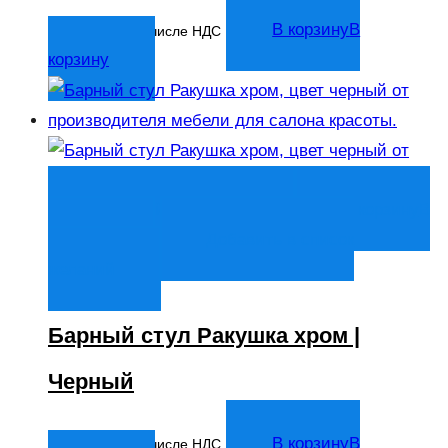
7 333
₽
В корзину
В
В том числе НДС
корзину
Быстрый просмотр
В корзину
В
корзину
Добавить в список
желаний
Барный стул Ракушка хром |
Черный
7 333
₽
В корзину
В
В том числе НДС