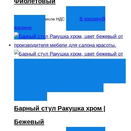
Фиолетовый
7 333
₽
В корзину
В
В том числе НДС
корзину
Быстрый просмотр
В корзину
В
корзину
Добавить в список
желаний
Барный стул Ракушка хром |
Бежевый